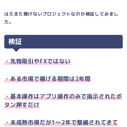
はたまた稼げないプロジェクトなのか検証してみまし
た。
検証
・先物取引や
FX
ではない
・ある市場で稼げる期間は
2
年間
・基本操作はアプリ操作のみで指示されたボ
タン押すだけ
・未成熟市場だが
1
～
2
年で整備されてきて