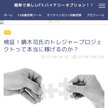
簡単で楽しいFX.バイナリーオプション！！
簡単で楽しいFX.BO(バイナリーオプシ
ホーム
FX自動売買ツール
オンラインカジノ自動売買
プロフィール
ョン)
次の世界を一緒に探しませんか？
FX
検証！鏑木司氏のトレジャープロジェ
クトって本当に稼げるのか？
2020年2月7日
/
2020年10月29日