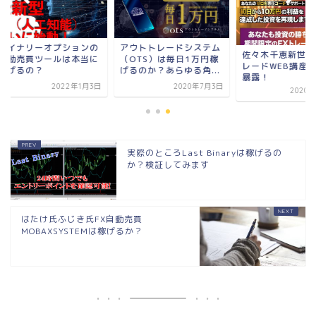
イナリーオプションの
アウトトレードシステム
佐々木千恵新世代型F
動売買ツールは本当に
（OTS）は毎日1万円稼
レードWEB講座の真
げるの？
げるのか？あらゆる角...
暴露！
2022年1月3日
2020年7月3日
2020年4月
実際のところLast Binaryは稼げるの
か？検証してみます
はたけ氏ふじき氏FX自動売買
MOBAXSYSTEMは稼げるか？