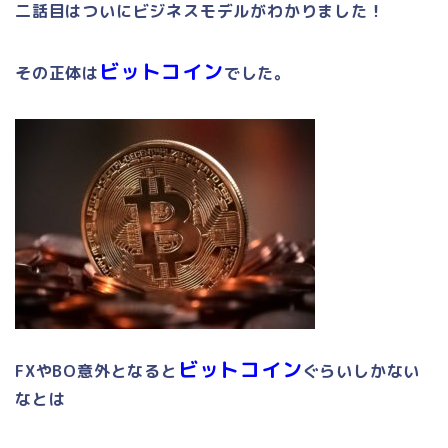
二話目はついにビジネスモデルがわかりました！
ビットコイン
その正体は
でした。
ビットコイン
FX
や
BO
意外となると
ぐらいしかない
なとは